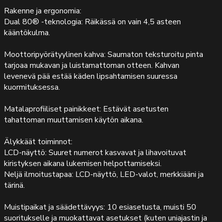
Rakenne ja ergonomia:
Dual 80® -teknologia: Räikässä on vain 4,5 asteen
kääntökulma.
Moottoripyörätyylinen kahva: Saumaton teksturoitu pinta
tarjoaa mukavan ja luistamattoman otteen. Kahvan
levenevä pää estää käden lipsahtamisen suuressa
kuormituksessa.
Matalaprofiiliset painikkeet: Estävät asetusten
tahattoman muuttamisen käytön aikana.
Älykkäät toiminnot:
LCD-näyttö: Suuret numerot kasvavat ja lihavoituvat
kiristyksen aikana lukemisen helpottamiseksi.
Neljä ilmoitustapaa: LCD-näyttö, LED-valot, merkkiääni ja
tärinä.
Muistipaikat ja säädettävyys: 10 esiasetusta, muisti 50
suoritukselle ja muokattavat asetukset (kuten uniajastin ja