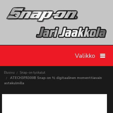
Valikko
Etusivu
Etusivu
Snap-on työkalut
ATECH3FR300B Snap-on ½ digitaalinen momenttiavain
Snap-on työkalut
astekulmilla
Tarjoukset
Videot