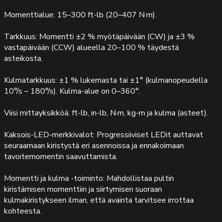
Momenttialue: 15–300 ft-lb (20–407 N·m).
Tarkkuus: Momentti ±2 % myötäpäivään (CW) ja ±3 %
vastapäivään (CCW) alueella 20–100 % täydestä
asteikosta.
Kulmatarkkuus: ±1 % lukemasta tai ±1° (kulmanopeudella
10°/s – 180°/s). Kulma-alue on 0–360°.
Viisi mittayksikköä: ft-lb, in-lb, N·m, kg-m ja kulma (asteet).
Kaksois-LED-merkkivalot: Progressiiviset LEDit auttavat
seuraamaan kiristystä eri asennoissa ja ennakoimaan
tavoitemomentin saavuttamista.
Momentti ja kulma -toiminto: Mahdollistaa pultin
kiristämisen momenttiin ja siirtymisen suoraan
kulmakiristykseen ilman, että avainta tarvitsee irrottaa
kohteesta.