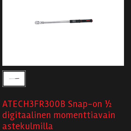
Autodata
Yritys
Autofrontal
Yhteystiedot
ATECH3FR300B Snap-on ½
digitaalinen momenttiavain
astekulmilla