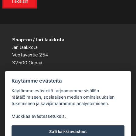
Takaisin
Snap-on / Jari Jaakkola
Jari Jaakkola
Vuotavantie 254
32500 Oripää
Ota rohkeasti yhteyttä
Käytämme evästeitä
045 263 9343
jari.jaakkola@snapon.fi
Käytämme evästeitä tarjoamamme sisällön
räätälöimiseen, sosiaalisen median ominaisuuksien
tukemiseen ja kävijämäärämme analysoimiseen.
Muokkaa evästeasetuksia.
Salli kaikki evästeet