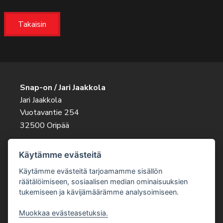
Takaisin
Snap-on / Jari Jaakkola
Jari Jaakkola
Vuotavantie 254
32500 Oripää
Ota rohkeasti yhteyttä
Käytämme evästeitä
045 263 9343
jari.jaakkola@snapon.fi
Käytämme evästeitä tarjoamamme sisällön
räätälöimiseen, sosiaalisen median ominaisuuksien
tukemiseen ja kävijämäärämme analysoimiseen.
Muokkaa evästeasetuksia.