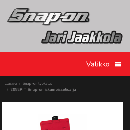
Valikko
Etusivu
Etusivu
Snap-on työkalut
208EPIT Snap-on iskumeisselisarja
Snap-on työkalut
Tarjoukset
Videot