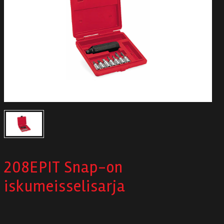
Autodata
Yritys
Autofrontal
Yhteystiedot
208EPIT Snap-on
iskumeisselisarja