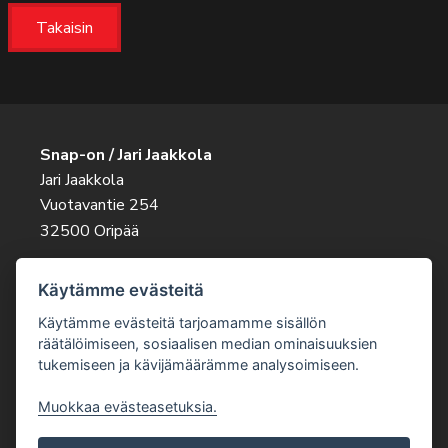
Takaisin
Snap-on / Jari Jaakkola
Jari Jaakkola
Vuotavantie 254
32500 Oripää
Ota rohkeasti yhteyttä
Käytämme evästeitä
045 263 9343
jari.jaakkola@snapon.fi
Käytämme evästeitä tarjoamamme sisällön
räätälöimiseen, sosiaalisen median ominaisuuksien
tukemiseen ja kävijämäärämme analysoimiseen.
Muokkaa evästeasetuksia.