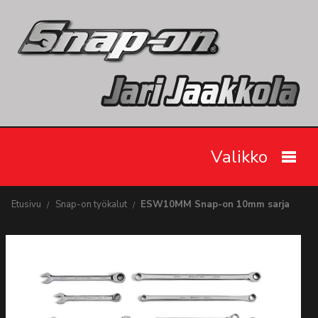
Valikko
Etusivu
Etusivu
Snap-on työkalut
ESW10MM Snap-on 10mm sarja
Snap-on työkalut
Tarjoukset
Videot