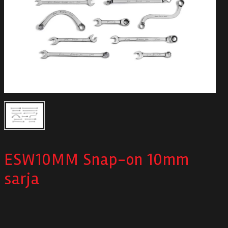
Autodata
Yritys
Autofrontal
Yhteystiedot
ESW10MM Snap-on 10mm
sarja