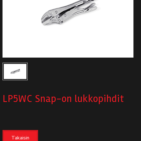
Autodata
Yritys
Autofrontal
Yhteystiedot
LP5WC Snap-on lukkopihdit
Takaisin