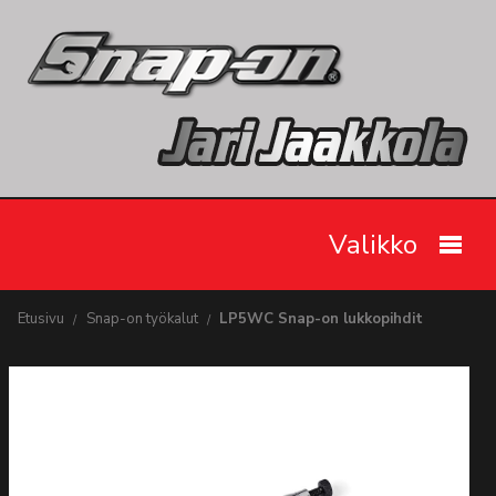
Valikko
Etusivu
Etusivu
Snap-on työkalut
LP5WC Snap-on lukkopihdit
Snap-on työkalut
Tarjoukset
Videot