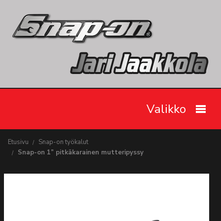
Valikko
Etusivu
Etusivu
Snap-on työkalut
Snap-on 1” pitkäkarainen mutteripyssy
Snap-on työkalut
Tarjoukset
Videot