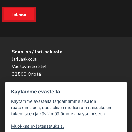
Takaisin
Snap-on / Jari Jaakkola
Jari Jaakkola
Vuotavantie 254
32500 Oripää
Ota rohkeasti yhteyttä
Käytämme evästeitä
045 263 9343
jari.jaakkola@snapon.fi
Käytämme evästeitä tarjoamamme sisällön
räätälöimiseen, sosiaalisen median ominaisuuksien
tukemiseen ja kävijämäärämme analysoimiseen.
Muokkaa evästeasetuksia.