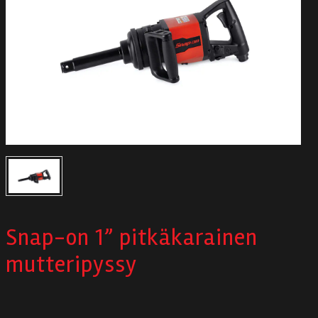
Autodata
Yritys
Autofrontal
Yhteystiedot
Snap-on 1” pitkäkarainen
mutteripyssy