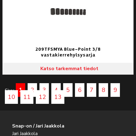
209TFSMYA Blue-Point 3/8
vastakierrehylsysarja
Katso tarkemmat tiedot
1
2
3
4
5
6
7
8
9
Sivu:
10
11
12
13
Snap-on / Jari Jaakkola
Jari Jaakkola