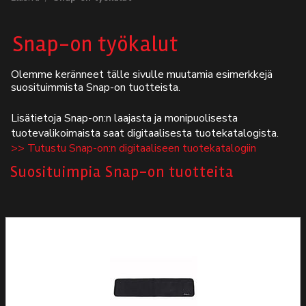
Autodata
Snap-on työkalut
Yritys
Olemme keränneet tälle sivulle muutamia esimerkkejä
suosituimmista Snap-on tuotteista.
Autofrontal
Lisätietoja Snap-on:n laajasta ja monipuolisesta
Yhteystiedot
tuotevalikoimaista saat digitaalisesta tuotekatalogista.
>> Tutustu Snap-on:n digitaaliseen tuotekatalogiin
Suosituimpia Snap-on tuotteita