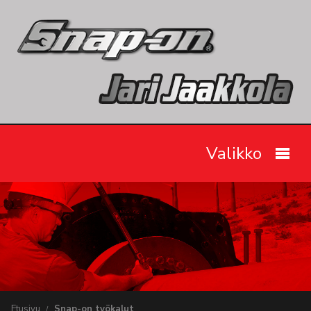
Valikko
Etusivu
Snap-on työkalut
Tarjoukset
Videot
Etusivu
Snap-on työkalut