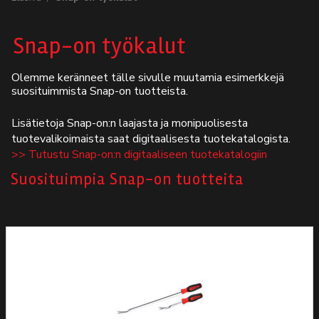
Autodata
Snap-on työkalut
Yritys
Olemme keränneet tälle sivulle muutamia esimerkkejä
suosituimmista Snap-on tuotteista.
Autofrontal
Lisätietoja Snap-on:n laajasta ja monipuolisesta
Yhteystiedot
tuotevalikoimaista saat digitaalisesta tuotekatalogista.
>> Tutustu Snap-on:n digitaaliseen tuotekatalogiin
Suosituimpia Snap-on tuotteita