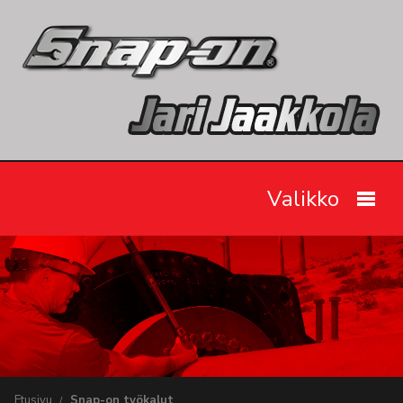
Valikko
Etusivu
Snap-on työkalut
Tarjoukset
Videot
Etusivu
Snap-on työkalut