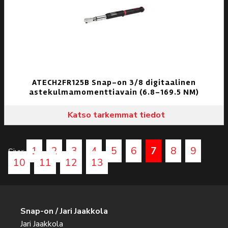
ATECH2FR125B Snap-on 3/8 digitaalinen
astekulmamomenttiavain (6.8–169.5 NM)
Katso tarkemmat tiedot
1
2
3
4
5
6
7
8
9
Sivu:
10
11
12
13
Snap-on / Jari Jaakkola
Jari Jaakkola