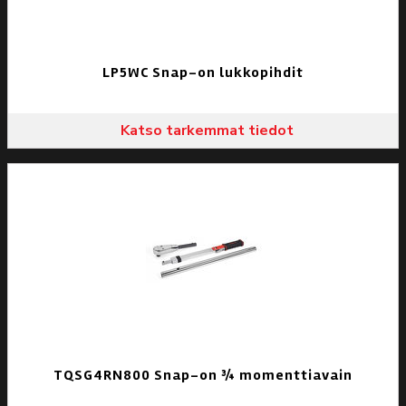
LP5WC Snap-on lukkopihdit
Katso tarkemmat tiedot
TQSG4RN800 Snap-on ¾ momenttiavain