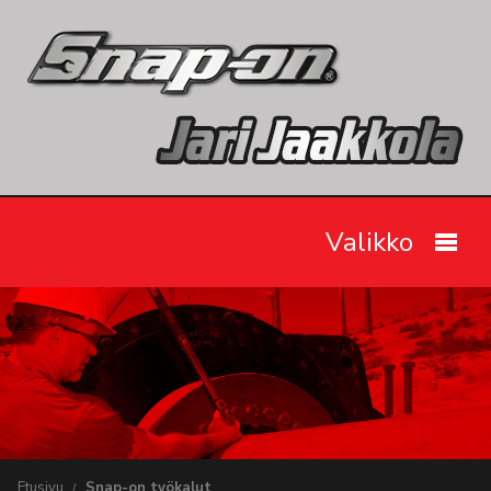
Valikko
Etusivu
Snap-on työkalut
Tarjoukset
Videot
Etusivu
Snap-on työkalut