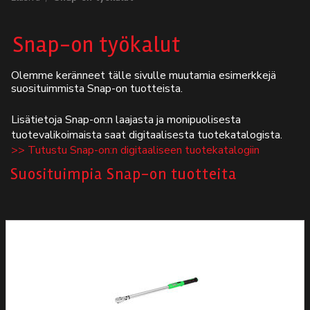
Autodata
Snap-on työkalut
Yritys
Olemme keränneet tälle sivulle muutamia esimerkkejä
suosituimmista Snap-on tuotteista.
Autofrontal
Lisätietoja Snap-on:n laajasta ja monipuolisesta
Yhteystiedot
tuotevalikoimaista saat digitaalisesta tuotekatalogista.
>> Tutustu Snap-on:n digitaaliseen tuotekatalogiin
Suosituimpia Snap-on tuotteita