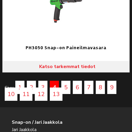
PH3050 Snap-on Paineilmavasara
Katso tarkemmat tiedot
1
2
3
4
5
6
7
8
9
Sivu:
10
11
12
13
Snap-on / Jari Jaakkola
Jari Jaakkola