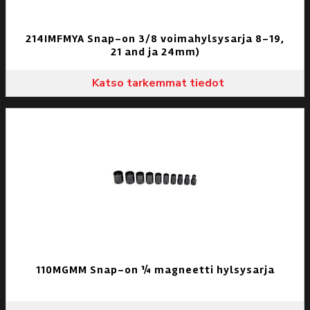
214IMFMYA Snap-on 3/8 voimahylsysarja 8-19,
21 and ja 24mm)
Katso tarkemmat tiedot
110MGMM Snap-on ¼ magneetti hylsysarja