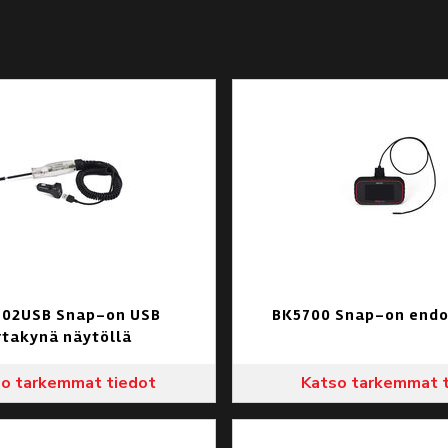
02USB Snap-on USB
BK5700 Snap-on endo
rtakynä näytöllä
o tarkemmat tiedot
Katso tarkemmat 