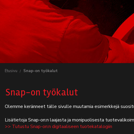
Etusivu
Snap-on työkalut
Snap-on työkalut
Olemme keränneet tälle sivulle muutamia esimerkkejä suosit
Lisätietoja Snap-on:n laajasta ja monipuolisesta tuotevalikoim
>> Tutustu Snap-on:n digitaaliseen tuotekatalogiin