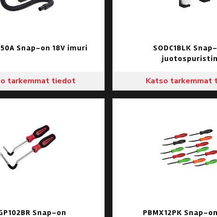
50A Snap-on 18V imuri
SODC1BLK Snap
juotospuristi
o tarkemmat tiedot
Katso tarkemmat 
GP102BR Snap-on
PBMX12PK Snap-on