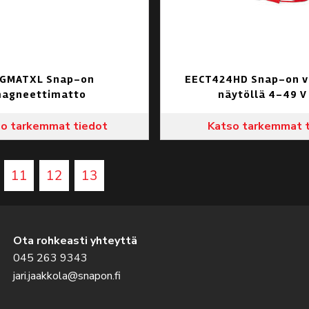
GMATXL Snap-on
EECT424HD Snap-on v
agneettimatto
näytöllä 4-49 V
o tarkemmat tiedot
Katso tarkemmat 
11
12
13
Ota rohkeasti yhteyttä
045 263 9343
jari.jaakkola@snapon.fi