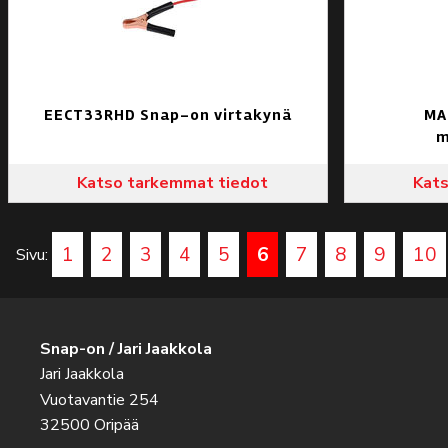
EECT33RHD Snap-on virtakynä
MA
m
Katso tarkemmat tiedot
Kats
1
2
3
4
5
6
7
8
9
10
Sivu:
Snap-on / Jari Jaakkola
Jari Jaakkola
Vuotavantie 254
32500 Oripää