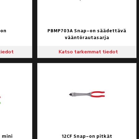
-on
PBMP703A Snap-on säädettävä
n
vääntörautasarja
tiedot
Katso tarkemmat tiedot
 mini
12CF Snap-on pitkät