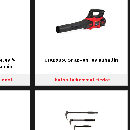
4.4V ¼
CTAB9050 Snap-on 18V puhallin
ännin
tiedot
Katso tarkemmat tiedot