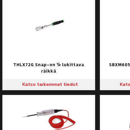
THLX72G Snap-on ¼ lukittava
SBXM605
räikkä
Katso tarkemmat tiedot
Kats