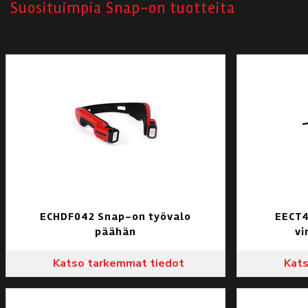
Suosituimpia Snap-on tuotteita
ECHDF042 Snap-on työvalo
EECT4
päähän
vi
Katso tarkemmat tiedot
Kats